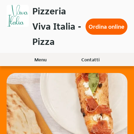
Passa
Pizzeria
al
contenuto
Viva Italia -
principale
Ordina online
Pizza
Menu
Contatti